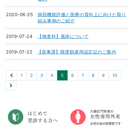
2020-06-25
病院機能評価と医療の質向上に向けた取り
組み事例のご紹介
2019-07-24
【検査科】風疹について
2019-07-22
【医事課】限度額適用認定証のご案内
1
2
3
4
5
6
7
8
9
10