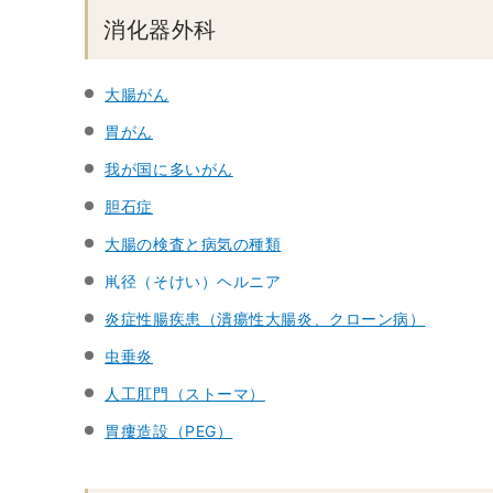
消化器外科
大腸がん
胃がん
我が国に多いがん
胆石症
大腸の検査と病気の種類
鼡径（そけい）ヘルニア
炎症性腸疾患（潰瘍性大腸炎、クローン病）
虫垂炎
人工肛門（ストーマ）
胃瘻造設（PEG）