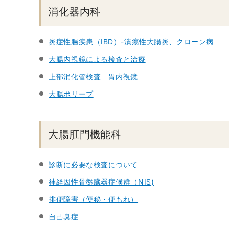
消化器内科
炎症性腸疾患（IBD）-潰瘍性大腸炎、クローン病
大腸内視鏡による検査と治療
上部消化管検査 胃内視鏡
大腸ポリープ
大腸肛門機能科
診断に必要な検査について
神経因性骨盤臓器症候群（NIS)
排便障害（便秘・便もれ）
自己臭症