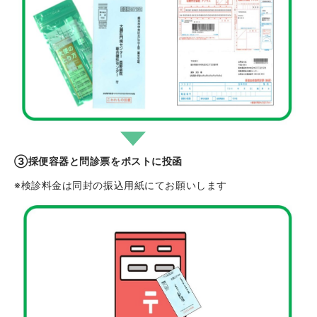
③採便容器と問診票をポストに投函
※検診料金は同封の振込用紙にてお願いします