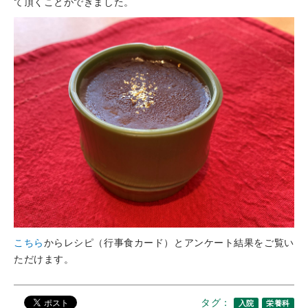
て頂くことができました。
こちら
からレシピ（行事食カード）とアンケート結果をご覧い
ただけます。
タグ：
入院
栄養科