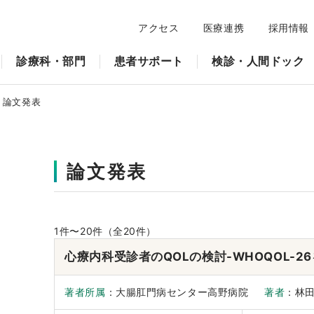
アクセス
医療連携
採用情報
診療科・部門
患者サポート
検診・人間ドック
論文発表
論文発表
1
件〜
20
件（全20件）
心療内科受診者のQOLの検討-WHOQOL-2
著者所属
：大腸肛門病センター高野病院
著者
：林