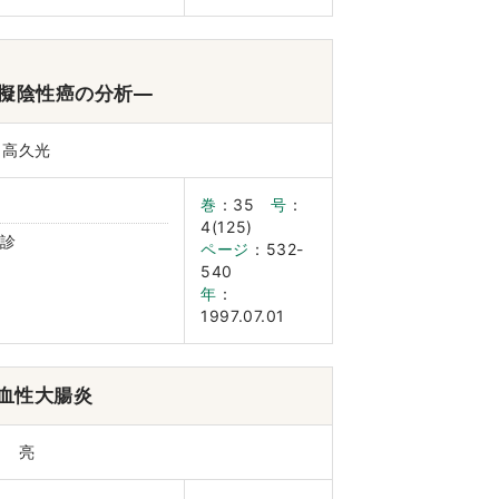
た擬陰性癌の分析―
日高久光
巻
：35
号
：
4(125)
診
ページ
：532-
540
年
：
1997.07.01
血性大腸炎
山 亮