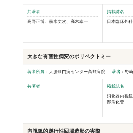
共著者
掲載誌名
高野正博、黒水丈次、高木幸一
日本臨床外科
大きな有茎性病変のポリペクトミー
著者所属
：大腸肛門病センター高野病院
著者
：野
共著者
掲載誌名
消化器内視鏡
部消化管
内視鏡的逆行性回腸造影の実際