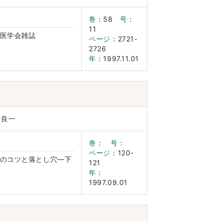
巻
：58
号
：
11
医学会雑誌
ページ
：2721-
2726
年
：1997.11.01
崎良一
巻
：
号
：
ページ
：120-
のコツと落とし穴―下
121
年
：
1997.09.01