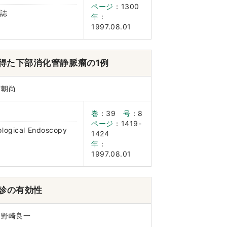
ページ
：1300
誌
年
：
1997.08.01
得た下部消化管静脈瘤の1例
湾朝尚
巻
：39
号
：8
ページ
：1419-
ological Endoscopy
1424
年
：
1997.08.01
診の有効性
：野崎良一