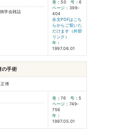
巻
：50
号
：6
ページ
：399-
病学会雑誌
404
全文PDFはこち
らからご覧いた
だけます（外部
リンク）
年
：
1997.06.01
瘻の手術
野正博
巻
：76
号
：5
ページ
：749-
756
年
：
1997.05.01