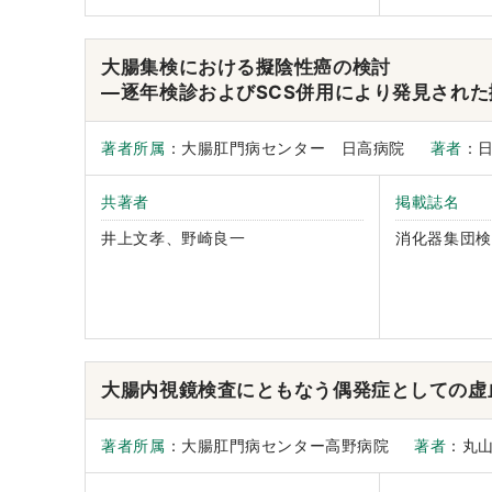
大腸集検における擬陰性癌の検討
―逐年検診およびSCS併用により発見され
著者所属
：大腸肛門病センター 日高病院
著者
：
共著者
掲載誌名
井上文孝、野崎良一
消化器集団検
大腸内視鏡検査にともなう偶発症としての虚
著者所属
：大腸肛門病センター高野病院
著者
：丸