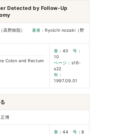
ncer Detected by Follow-Up
tomy
spital（高野病院）
著者
：Ryoichi nozaki（野
巻
：40
号
：
10
the Colon and Rectum
ページ
：s16-
s22
年
：
1997.09.01
ける
野正博
巻
：44
号
：8