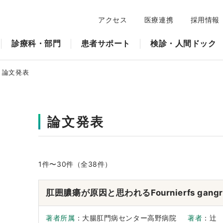
アクセス
医療連携
採用情報
診療科・部門
患者サポート
検診・人間ドック
論文発表
論文発表
1
件〜
30
件（全38件）
肛囲膿瘍が原因と思われるFournierfs gangr
著者所属
：大腸肛門病センター高野病院
著者
：辻