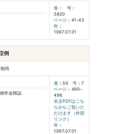
巻
：
号
：
3820
ページ
：41-43
年
：
1997.07.01
症例
湾朝尚
巻
：50
号
：7
ページ
：490-
病学会雑誌
496
全文PDFはこち
らからご覧いた
だけます（外部
リンク）
年
：
1997.07.01