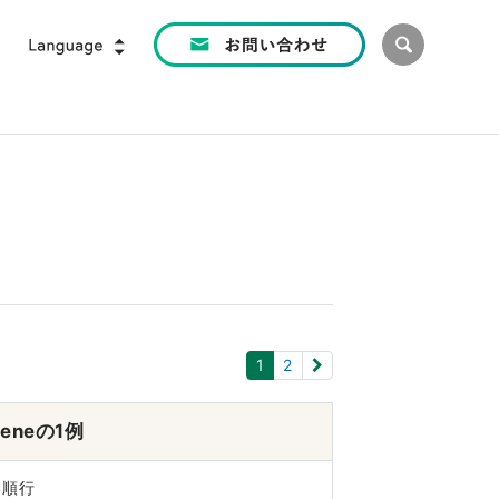
1
2
eneの1例
 順行