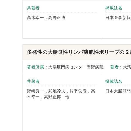
共著者
掲載誌名
高木幸一，高野正博
日本医事新報
多発性の大腸良性リンパ濾胞性ポリープの２
著者所属
：大腸肛門病センター高野病院
著者
：大
共著者
掲載誌名
野崎良一，武地幹夫，片平俊彦，高
日本大腸肛門
木幸一，高野正博 他