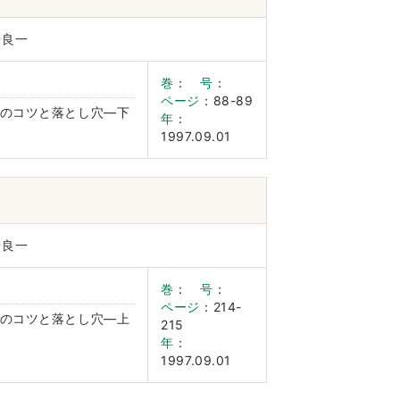
崎良一
巻
：
号
：
ページ
：88-89
のコツと落とし穴―下
年
：
1997.09.01
崎良一
巻
：
号
：
ページ
：214-
のコツと落とし穴―上
215
年
：
1997.09.01