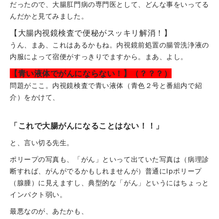
だったので、大腸肛門病の専門医として、どんな事をいってる
んだかと見てみました。
【大腸内視鏡検査で便秘がスッキリ解消！】
うん、まあ、これはあるかもね。内視鏡前処置の腸管洗浄液の
内服によって宿便がすっきりでますから。まあ、よし。
【青い液体でがんにならない！】（？？？）
問題がここ。内視鏡検査で青い液体（青色２号と番組内で紹
介）をかけて、
「これで大腸がんになることはない！！」
と、言い切る先生。
ポリープの写真も、「がん」といって出ていた写真は（病理診
断すれば、がんがでるかもしれませんが）普通にIpポリープ
（腺腫）に見えますし、典型的な「がん」というにはちょっと
インパクト弱い。
最悪なのが、あたかも、