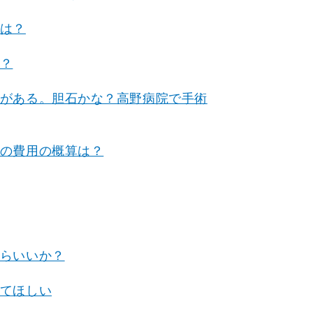
は？
？
がある。胆石かな？高野病院で手術
の費用の概算は？
らいいか？
てほしい