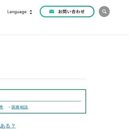
携
・
医療相談
ある？