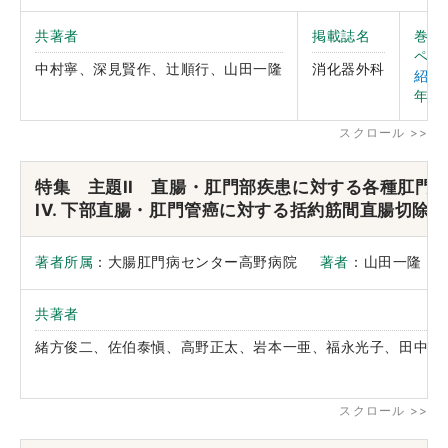
共著者
掲載誌名
巻
：
ペー
中村寧、深見賢作、辻順行、山田一隆
消化器外科
紹介
年
：2
特集 主題II 直腸・肛門部疾患に対する各種肛
IV. 下部直腸・肛門管癌に対する括約筋間直腸切除術
著者所属
：大腸肛門病センター高野病院
著者
：山田一
共著者
緒方俊二、佐伯泰愼、高野正太、岩本一亜、福永光子、田中正