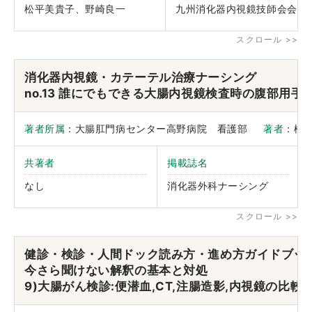
松平美貴子、野崎良一
九州消化器内視鏡技師会会誌
消化器内視鏡・カテーテル治療ナーシング
no.13 誰にでもできる大腸内視鏡検査時の腹部用手
著者所属
：大腸肛門病センター高野病院 看護部
著者
：松
共著者
掲載誌名
なし
消化器外科ナーシング
健診・検診・人間ドック読み方・進め方ガイドブッ
今さら聞けない解釈の基本と対処
9)大腸がん検診:便潜血,CT,注腸造影,内視鏡の比較