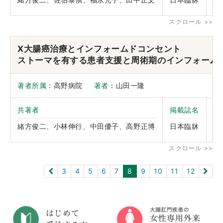
年
X大腸癌治療とインフォームドコンセント
ストーマを有する患者支援と周術期のインフォーム
著者所属
：高野病院
著者
：山田一隆
共著者
掲載誌名
巻
ペ
緒方俊二、小林伸行、中田優子、高野正博
日本臨牀
年
3
4
5
6
7
8
9
10
11
12