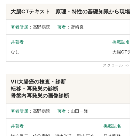
大腸CTテキスト 原理・特性の基礎知識から現場で使
著者所属
：高野病院
著者
：野崎良一
共著者
掲載誌名
なし
大腸CTテ
VII大腸癌の検査・診断
転移・再発巣の診断
骨盤内再発巣の画像診断
著者所属
：高野病院
著者
：山田一隆
共著者
掲載誌名
巻
ペ
緒方俊二、佐伯泰愼、福永光子、田中正文
日本臨牀