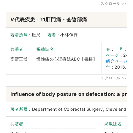
V代表疾患 11肛門痛・会陰部痛
著者所属
：医局
著者
：小林伸行
共著者
掲載誌名
巻
：
号
：
ページ
：249
高野正博
慢性痛の心理療法ABC【書籍】
紹介ページ（
年
：2016.03
Influence of body posture on defecation: a pros
著者所属
：Department of Colorectal Surgery, Cleveland C
共著者
掲載誌名