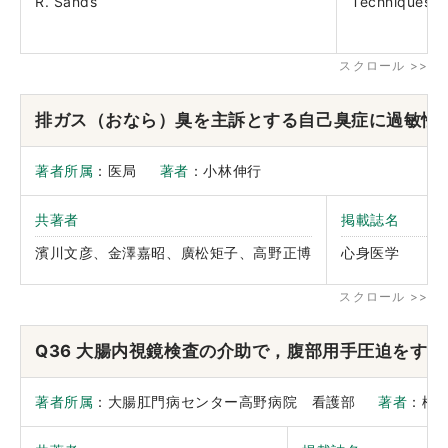
R. Sands
Techniques i
排ガス（おなら）臭を主訴とする自己臭症に過敏性
著者所属
：医局
著者
：小林伸行
共著者
掲載誌名
濱川文彦、金澤嘉昭、廣松矩子、高野正博
心身医学
Q36 大腸内視鏡検査の介助で，腹部用手圧迫をす
著者所属
：大腸肛門病センター高野病院 看護部
著者
：松