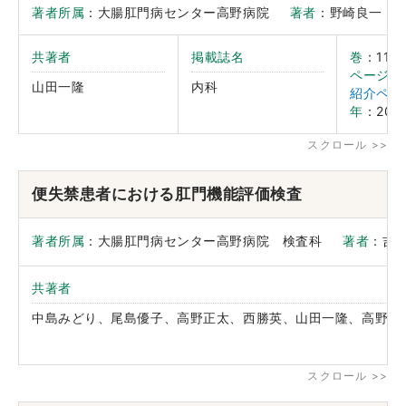
著者所属
：大腸肛門病センター高野病院
著者
：野崎良一
共著者
掲載誌名
巻
：11
ページ
：
山田一隆
内科
紹介ペー
年
：2016
便失禁患者における肛門機能評価検査
著者所属
：大腸肛門病センター高野病院 検査科
著者
：吉
共著者
中島みどり、尾島優子、高野正太、西勝英、山田一隆、高野正