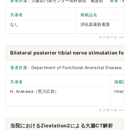
著者所属
：大腸肛門病センター高野病院 看護部
著者
：松
共著者
掲載誌名
なし
消化器最新看護
Bilateral posterior tibial nerve stimulation fo
著者所属
：Department of Functional Anorectal Disea
共著者
掲載誌
H. Arakawa（荒川広宣）
Interna
当院におけるZiostation2による大腸CT解析