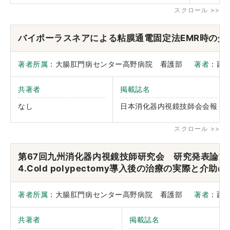
バイポーラスネアによる粘膜通電固定法EMR時の介
著者所属
：大腸肛門病センター高野病院 看護部
著者
：西
共著者
掲載誌名
なし
日本消化器内視鏡技師会会報
第67回九州消化器内視鏡技師研究会 研究発表論
4.Cold polypectomy導入後の治療の実際と介
著者所属
：大腸肛門病センター高野病院 看護部
著者
：西
共著者
掲載誌名