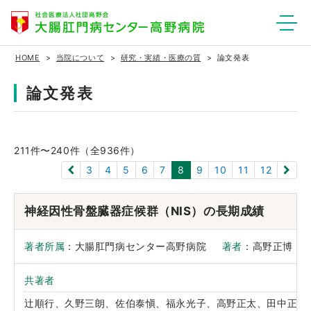
HOME
当院について
研究・実績・医療の質
論文発表
論文発表
211
件〜
240
件（全936件）
3
4
5
6
7
8
9
10
11
12
神経因性骨盤臓器症候群（NIS）の長期成績
著者所属
：大腸肛門病センター高野病院
著者
：高野正博
共著者
辻順行、久野三朗、佐伯泰愼、福永光子、高野正太、田中正文