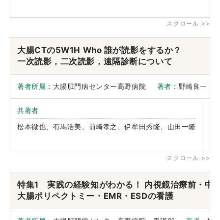
大腸CTの5W1H Who 誰が読影をするか？
一次読影，二次読影，遠隔診断について
著者所属
：大腸肛門病センター高野病院
著者
：野崎良一
共著者
掲
松本徹也、有馬浩美、前崎孝之、伊牟田秀隆、山田一隆
Ra
特集1 実践の経験知がわかる！ 内視鏡治療前・中
大腸ポリペクトミー・EMR・ESDの看護