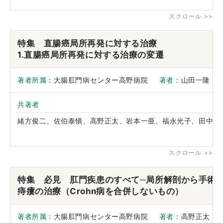
特集 直腸癌局所再発に対する治療
1.直腸癌局所再発に対する治療の変遷
著者所属
：大腸肛門病センター高野病院
著者
：山田一隆
共著者
緒方俊二、佐伯泰愼、高野正太、岩本一亜、福永光子、田中正
特集 必見 肛門疾患のすべて─局所解剖から手
痔瘻の治療（Crohn病を合併しないもの）
著者所属
：大腸肛門病センター高野病院
著者
：高野正太