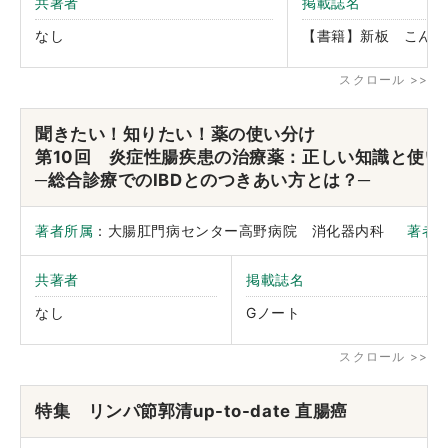
共著者
掲載誌名
なし
【書籍】新板 こんな
聞きたい！知りたい！薬の使い分け
第10回 炎症性腸疾患の治療薬：正しい知識と使
─総合診療でのIBDとのつきあい方とは？─
著者所属
：大腸肛門病センター高野病院 消化器内科
著者
共著者
掲載誌名
なし
Gノート
特集 リンパ節郭清up-to-date 直腸癌