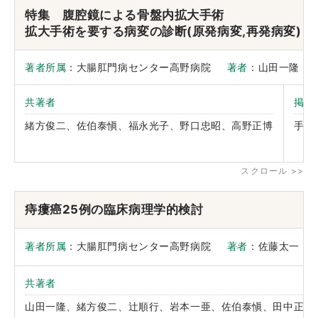
特集 腹腔鏡による骨盤内拡大手術
拡大手術を要する病変の診断(原発病変,再発病変)
著者所属
：大腸肛門病センター高野病院
著者
：山田一隆
共著者
掲載
緒方俊二、佐伯泰愼、福永光子、野口忠昭、高野正博
手術
痔瘻癌25例の臨床病理学的検討
著者所属
：大腸肛門病センター高野病院
著者
：佐藤太
共著者
山田一隆、緒方俊二、辻順行、岩本一亜、佐伯泰愼、田中正文