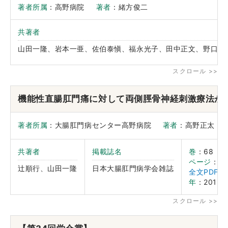
著者所属
：高野病院
著者
：緒方俊二
共著者
山田一隆、岩本一亜、佐伯泰愼、福永光子、田中正文、野口忠
機能性直腸肛門痛に対して両側脛骨神経刺激療法が
著者所属
：大腸肛門病センター高野病院
著者
：高野正
共著者
掲載誌名
巻
：68
ページ
：53
辻順行、山田一隆
日本大腸肛門病学会雑誌
全文PDF
年
：2015.0