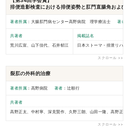
【第34回学会賞】
排便造影検査における排便姿勢と肛門直腸角および
著者所属
：大腸肛門病センター高野病院 理学療法士
著者
共著者
掲載誌名
荒川広宣、山下佳代、石井郁江
日本ストーマ・排泄リハビ
裂肛の外科的治療
著者所属
：高野病院
著者
：辻順行
共著者
高野正太、中村寧、深見賢作、久野三朗、山田一隆、高野正博