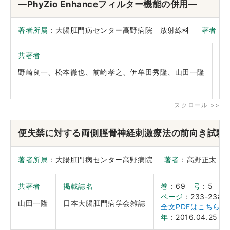
―PhyZio Enhanceフィルター機能の併用―
著者所属
：大腸肛門病センター高野病院 放射線科
著者
：
共著者
掲
野崎良一、松本徹也、前崎孝之、伊牟田秀隆、山田一隆
IN
便失禁に対する両側脛骨神経刺激療法の前向き試験
著者所属
：大腸肛門病センター高野病院
著者
：高野正
共著者
掲載誌名
巻
：69
号
：5
ページ
：233-238
山田一隆
日本大腸肛門病学会雑誌
全文PDFはこちら
年
：2016.04.25