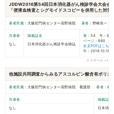
JDDW2016第54回日本消化器がん検診学会大会会
「便潜血検査とシグモイドスコピーを併用した対策
著者所属
：大腸肛門病センター高野病院
著者
：野崎良一
共著者
掲載誌名
巻
：54
号
：Sup
ページ
：880
なし
日本消化器がん検診学会雑誌
全文PDFはこち
年
：2016.10.10
他施設共同調査からみるアスコルビン酸含有ポリエ
著者所属
：大腸肛門病センター高野病院 看護部
著者
：松
共著者
掲載誌名
なし
日本消化