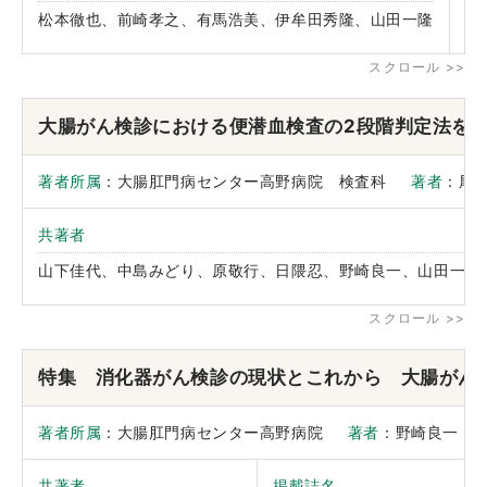
松本徹也、前崎孝之、有馬浩美、伊牟田秀隆、山田一隆
臨
大腸がん検診における便潜血検査の2段階判定法を
著者所属
：大腸肛門病センター高野病院 検査科
著者
：尾
共著者
山下佳代、中島みどり、原敬行、日隈忍、野崎良一、山田一隆
特集 消化器がん検診の現状とこれから 大腸がん
著者所属
：大腸肛門病センター高野病院
著者
：野崎良一
共著者
掲載誌名