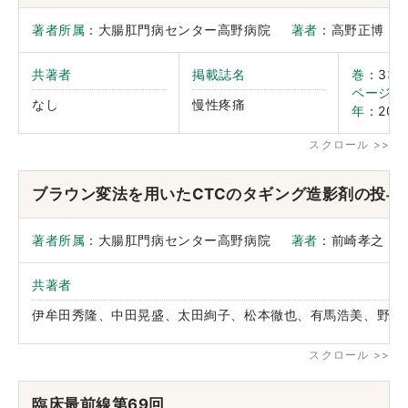
著者所属
：大腸肛門病センター高野病院
著者
：高野正博
共著者
掲載誌名
巻
：3
ページ
：
なし
慢性疼痛
年
：2014
ブラウン変法を用いたCTCのタギング造影剤の投与
著者所属
：大腸肛門病センター高野病院
著者
：前崎孝之
共著者
伊牟田秀隆、中田晃盛、太田絢子、松本徹也、有馬浩美、野崎
臨床最前線第69回