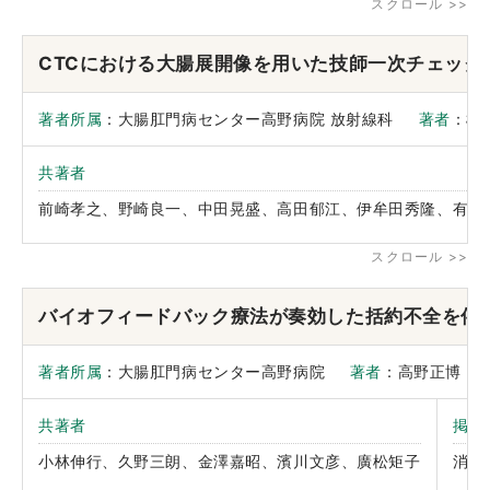
CTCにおける大腸展開像を用いた技師一次チェック
著者所属
：大腸肛門病センター高野病院 放射線科
著者
：
共著者
前崎孝之、野崎良一、中田晃盛、高田郁江、伊牟田秀隆、有馬
バイオフィードバック療法が奏効した括約不全を伴
著者所属
：大腸肛門病センター高野病院
著者
：高野正博
共著者
掲載
小林伸行、久野三朗、金澤嘉昭、濱川文彦、廣松矩子
消化