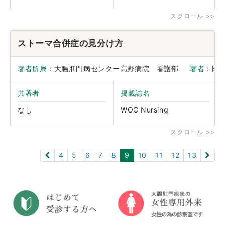
ストーマ合併症の見分け方
著者所属
：大腸肛門病センター高野病院 看護部
著者
：田
共著者
掲載誌名
なし
WOC Nursing
4
5
6
7
8
9
10
11
12
13