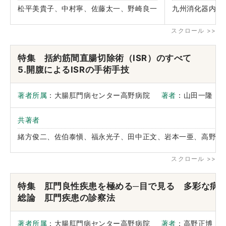
松平美貴子、中村寧、佐藤太一、野崎良一
九州消化器内視
特集 括約筋間直腸切除術（ISR）のすべて
5.開腹によるISRの手術手技
著者所属
：大腸肛門病センター高野病院
著者
：山田一隆
共著者
緒方俊二、佐伯泰愼、福永光子、田中正文、岩本一亜、高野正
特集 肛門良性疾患を極める─目で見る 多彩な病
総論 肛門疾患の診察法
著者所属
：大腸肛門病センター高野病院
著者
：高野正博