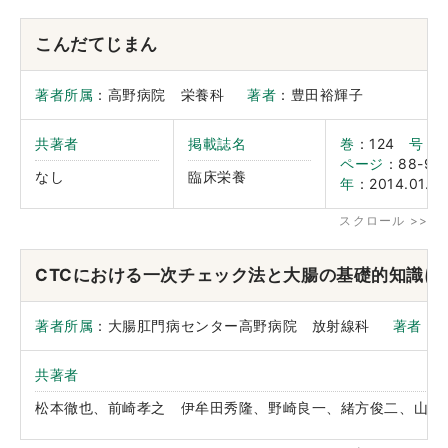
こんだてじまん
著者所属
：高野病院 栄養科
著者
：豊田裕輝子
共著者
掲載誌名
巻
：124
号
：1
ページ
：88-92
なし
臨床栄養
年
：2014.01.20
CTCにおける一次チェック法と大腸の基礎的知識に
著者所属
：大腸肛門病センター高野病院 放射線科
著者
：
共著者
松本徹也、前崎孝之 伊牟田秀隆、野崎良一、緒方俊二、山田