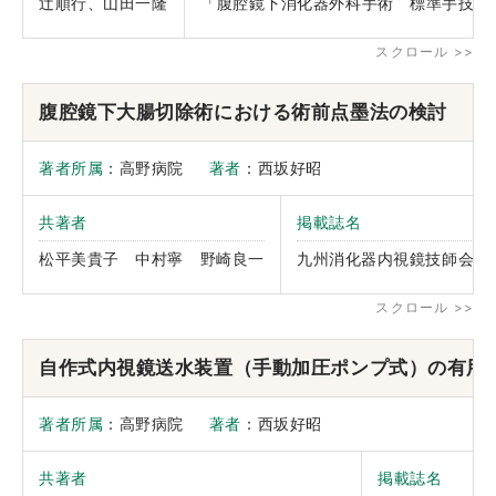
辻順行、山田一隆
「腹腔鏡下消化器外科手術 標準手技シリ
腹腔鏡下大腸切除術における術前点墨法の検討
著者所属
：高野病院
著者
：西坂好昭
共著者
掲載誌名
松平美貴子 中村寧 野崎良一
九州消化器内視鏡技師会会
自作式内視鏡送水装置（手動加圧ポンプ式）の有用
著者所属
：高野病院
著者
：西坂好昭
共著者
掲載誌名