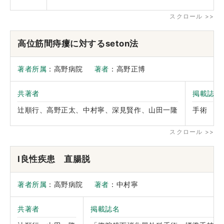
高位筋間痔瘻に対するseton法
著者所属
：高野病院
著者
：高野正博
共著者
掲載誌名
辻順行、高野正太、中村寧、深見賢作、山田一隆
手術
Ⅰ良性疾患 直腸脱
著者所属
：高野病院
著者
：中村寧
共著者
掲載誌名