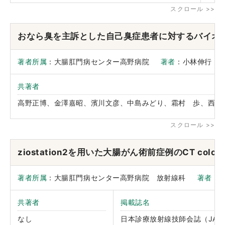
おなら臭を主訴とした自己臭症患者に対するバイオ
著者所属
：大腸肛門病センター高野病院
著者
：小林伸行
共著者
高野正博、金澤嘉昭、濱川文彦、中島みどり、霜村 歩、西尾
ziostation2を用いた大腸がん術前症例のCT colono
著者所属
：大腸肛門病センター高野病院 放射線科
著者
：
共著者
掲載誌名
なし
日本診療放射線技師会誌（JART