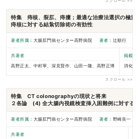
特集 痔核、裂肛、痔瘻；最適な治療法選択の極
痔核に対する結紮切除術の有効性
著者所属
：大腸肛門病センター高野病院
著者
：辻順行
共著者
掲載誌
高野正太、中村寧、深見賢作、山田一隆、高野正博
消化器
特集 CT colonographyの現状と将来
２各論 (4) 全大腸内視鏡検査挿入困難例に対するCT co
著者所属
：大腸肛門病センター高野病院
著者
：野崎良一
共著者
掲