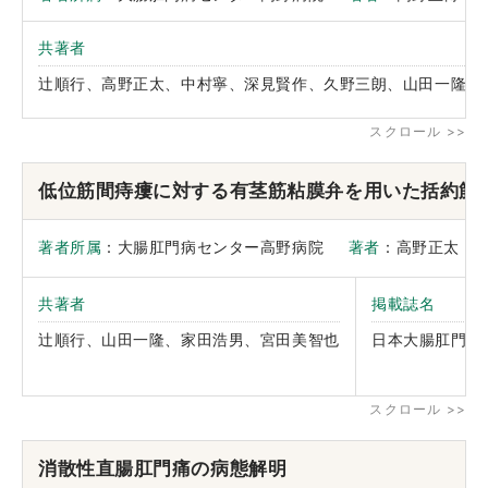
共著者
辻順行、高野正太、中村寧、深見賢作、久野三朗、山田一隆
低位筋間痔瘻に対する有茎筋粘膜弁を用いた括約筋
著者所属
：大腸肛門病センター高野病院
著者
：高野正
共著者
掲載誌名
辻順行、山田一隆、家田浩男、宮田美智也
日本大腸肛門病
消散性直腸肛門痛の病態解明