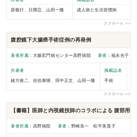
原敬行、日隈忍、山田一隆
成人病と生活習慣病
腹腔鏡下大腸癌手術症例の再発例
著者所属
：大腸肛門病センター高野病院
著者
：福永光子
共著者
掲載誌名
巻
ペ
緒方俊二、佐伯泰愼、田中正文、山田一隆
手術
年
【書籍】医師と内視鏡技師のコラボによる 腹部用手
著者所属
：高野病院
著者
：野崎良一 松平美貴子