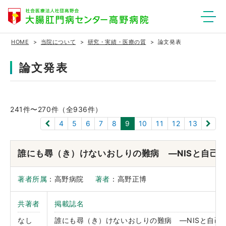
HOME
当院について
研究・実績・医療の質
論文発表
論文発表
241
件〜
270
件（全936件）
4
5
6
7
8
9
10
11
12
13
誰にも尋（き）けないおしりの難病 ―NISと自己
著者所属
：高野病院
著者
：高野正博
共著者
掲載誌名
なし
誰にも尋（き）けないおしりの難病 ―NISと自己