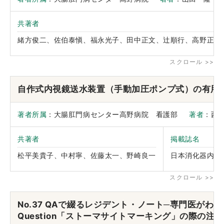
共著者
緒方俊二、佐伯泰愼、福永光子、田中正文、辻順行、高野正博
自作式内視鏡送水装置（手動加圧ポンプ式）の有用
著者所属
：大腸肛門病センター高野病院 看護部
著者
：西
共著者
掲載誌名
松平美貴子、中村寧、佐藤太一、野崎良一
日本消化器内視
No.37 QAで綴るレジデント・ノート─専門医がわ
Question「ストーマサイトマーキング」の際の